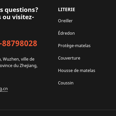
s questions?
LITERIE
ou visitez-
Oreiller
Édredon
-88798028
Protège-matelas
Couverture
, Wuzhen, ville de
rovince du Zhejiang,
Housse de matelas
Coussin
g.cn