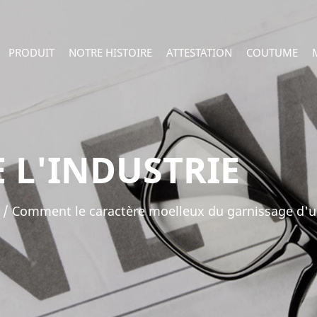
PRODUIT
NOTRE HISTOIRE
ATTESTATION
COUTUME
 L'INDUSTRIE
/
Comment le caractère moelleux du garnissage d'une 