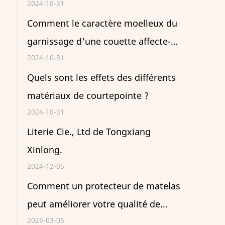
2024-10-31
Comment le caractère moelleux du
garnissage d'une couette affecte-t-
2024-10-31
il la chaleur ?
Quels sont les effets des différents
matériaux de courtepointe ?
2024-10-31
Literie Cie., Ltd de Tongxiang
Xinlong.
2024-12-05
Comment un protecteur de matelas
peut améliorer votre qualité de
2025-03-05
sommeil