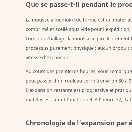
Que se passe-t-il pendant le pro
le
processus
La mousse à mémoire de forme est un matériau 
d'expansion
comprimé et scellé sous vide pour l'expédition, l
3
Lors du déballage, la mousse aspire lentement l'
Chronologie
de
processus purement physique : aucun produit c
l’expansion
vitesse d’expansion.
par
épaisseur
Au cours des premières heures, vous remarquere
de
peut passer d'un rouleau serré à environ
80 à 9
matelas
L’expansion restante est progressive et pratiqu
4
matelas est sûr et fonctionnel. À l'heure 72, il 
Facteurs
qui
affectent
Chronologie de l’expansion par 
la