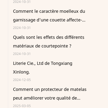
2024-10-31
Comment le caractère moelleux du
garnissage d'une couette affecte-t-
2024-10-31
il la chaleur ?
Quels sont les effets des différents
matériaux de courtepointe ?
2024-10-31
Literie Cie., Ltd de Tongxiang
Xinlong.
2024-12-05
Comment un protecteur de matelas
peut améliorer votre qualité de
2025-03-05
sommeil