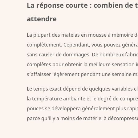
La réponse courte : combien de
La
réponse
attendre
courte :
combien
La plupart des matelas en mousse à mémoire de
de
complètement.
Cependant, vous pouvez généra
temps
vous
sans causer de dommages. De nombreux fabri
devez
complètes pour obtenir la meilleure sensation in
réellement
s’affaisser légèrement pendant une semaine 
attendre
2
Le temps exact dépend de quelques variables clé
Que
la température ambiante et le degré de compre
se
pouces
se développera généralement plus rap
passe-
parce qu'il y a moins de matériel à décompres
t-
il
pendant