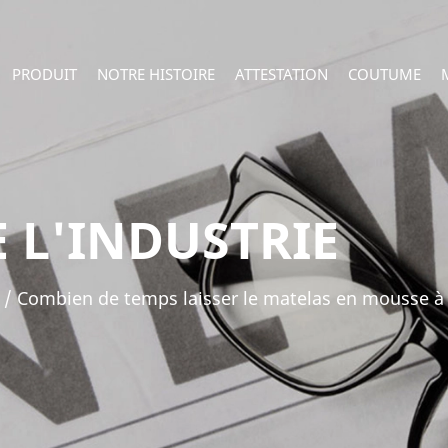
PRODUIT
NOTRE HISTOIRE
ATTESTATION
COUTUME
 L'INDUSTRIE
/
Combien de temps laisser le matelas en mousse à