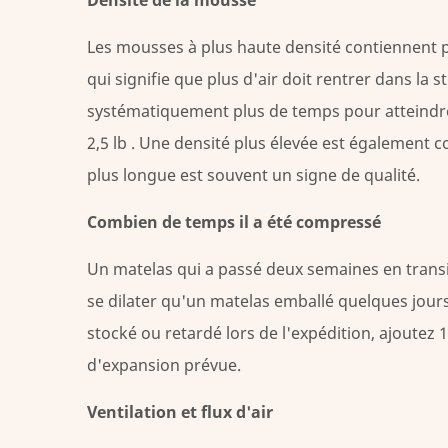
Densité de la mousse
l'expansion
de
Les mousses à plus haute densité contiennent 
la
qui signifie que plus d'air doit rentrer dans la 
mousse
à
systématiquement plus de temps pour atteindr
mémoire
2,5 lb
. Une densité plus élevée est également c
de
plus longue est souvent un signe de qualité.
forme
6
Combien de temps il a été compressé
Est-
Un matelas qui a passé deux semaines en trans
il
sécuritaire
se dilater qu'un matelas emballé quelques jours 
de
stocké ou retardé lors de l'expédition,
ajoutez 
dormir
d'expansion prévue.
sur
un
Ventilation et flux d'air
matelas