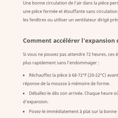
Une bonne circulation de l’air dans la pièce pe
en
mousse
une pièce fermée et étouffante sans circulation
à
les fenêtres ou utiliser un ventilateur dirigé prè
mémoire
de
forme
Comment accélérer l'expansion 
avant
qu’il
Si vous ne pouvez pas attendre 72 heures, ces é
ne
plus rapidement sans l'endommager :
se
dilate
Réchauffez la pièce à 68-72°F (20-22°C)
avant
complètement
réponse de la mousse à mémoire de forme.
?
Déballez-le dès son arrivée.
Chaque heure où
7
d’expansion.
Signes
que
Posez-le immédiatement à plat
sur la bonne 
votre