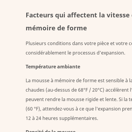
4.3
Combien
Facteurs qui affectent la vitess
de
mémoire de forme
temps
il
Plusieurs conditions dans votre pièce et votre 
a
considérablement le processus d’expansion.
été
compressé
Température ambiante
4.4
Ventilation
La mousse à mémoire de forme est sensible à l
et
chaudes (au-dessus de 68°F / 20°C) accélèrent 
flux
peuvent rendre la mousse rigide et lente. Si la
d'air
(60 °F), attendez-vous à ce que l'expansion pr
5
Comment
12 à 24 heures supplémentaires.
accélérer