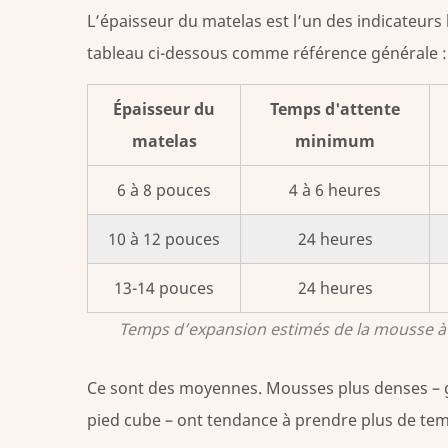
vitesse
L’épaisseur du matelas est l’un des indicateurs l
d’expansion
tableau ci-dessous comme référence générale :
de
la
Épaisseur du
Temps d'attente
mousse
matelas
minimum
à
mémoire
6 à 8 pouces
4 à 6 heures
de
forme
10 à 12 pouces
24 heures
4.1
Température
13-14 pouces
24 heures
ambiante
Temps d’expansion estimés de la mousse à
4.2
Densité
de
Ce sont des moyennes. Mousses plus denses – 
la
pied cube
– ont tendance à prendre plus de tem
mousse