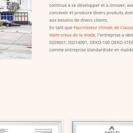
continue à se développer et à innover, av
concevoir et produire divers produits dom
aux besoins de divers clients.
En tant que
Fournisseur chinois de Couss
daim creux de la mode
, l’entreprise a ob
ISO9001, ISO14001, OEKO-100 OEKO-STEP, G
comme entreprise standardisée en matièr
années consécutives. L’entreprise considè
les procédures opérationnelles, améliore
la qualité des produits. Les produits son
les clients.