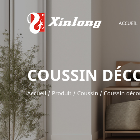
ACCUEIL
COUSSIN DÉC
Accueil
/
Produit
/
Coussin
/
Coussin décor