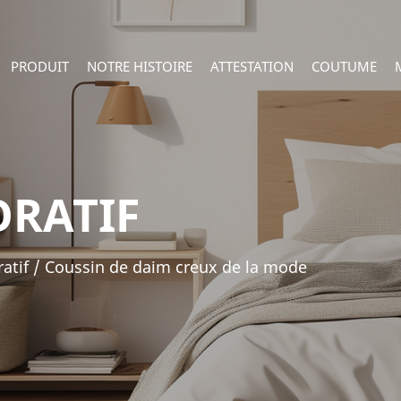
PRODUIT
NOTRE HISTOIRE
ATTESTATION
COUTUME
ORATIF
atif
/
Coussin de daim creux de la mode