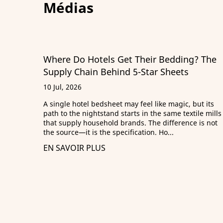
Médias
g? The
Guide des oreillers ultra doux : évaluatio
ILD, matériaux de remplissage et
approvisionnement B2B
29 Jun, 2026
but its
ile mills
Que signifie vraiment « ultra doux » ? Un responsab
e is not
des achats a un jour rejeté une livraison de 2 000
oreillers non pas parce qu’ils étaient défectueux, m
parce qu’ils n’étaient tout...
EN SAVOIR PLUS