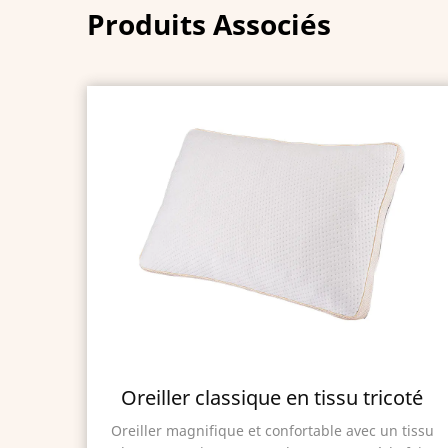
Produits Associés
icoté
Oreiller haut matelassé en
polyester
un tissu