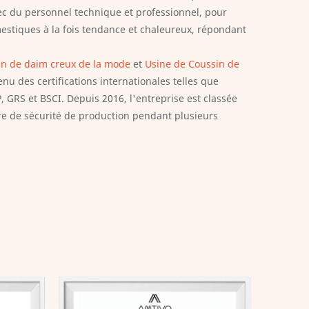
ec du personnel technique et professionnel, pour
estiques à la fois tendance et chaleureux, répondant
in de daim creux de la mode
et
Usine de Coussin de
tenu des certifications internationales telles que
RS et BSCI. Depuis 2016, l'entreprise est classée
e de sécurité de production pendant plusieurs
re la qualité comme la vie de l’entreprise, normalise
 continuellement le niveau technique des employés et
t profondément appréciés et dignes de confiance par